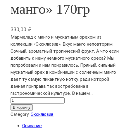
манго» 170гр
330,00
₽
Мармелад с манго и мускатным орехом из
коллекции «Эксклюзив». Вкус манго неповторим.
Сочный, ароматный тропический фрукт. А что если
добавить к нему немного мускатного ореха? Мы
попробовали и нам понравилось. Пряный, сильный
мускатный орех в комбинации с солнечным манго
дает ту самую пикантную нотку, ради которой
данная приправа так востребована в
гастрономической культуре. В нашем…
К
о
В корзину
л
Category:
Эксклюзив
и
Описание
ч