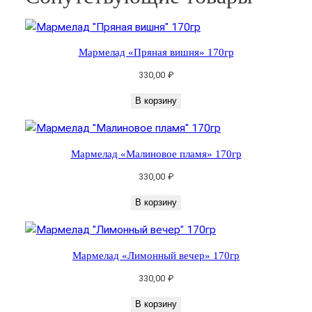
"
С
о
Мармелад «Пряная вишня» 170гр
л
330,00
₽
н
е
В корзину
ч
н
о
Мармелад «Малиновое пламя» 170гр
е
330,00
₽
м
а
В корзину
н
г
о
Мармелад «Лимонный вечер» 170гр
"
330,00
₽
1
7
В корзину