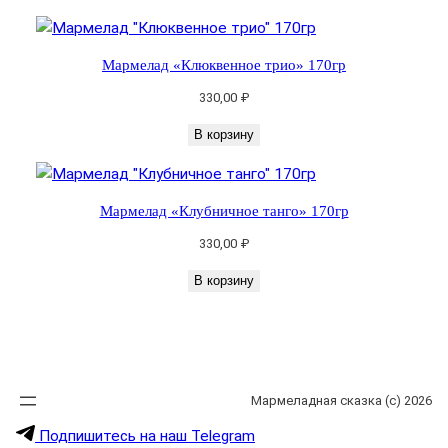
0
г
р
Мармелад «Клюквенное трио» 170гр
330,00
₽
В корзину
Мармелад «Клубничное танго» 170гр
330,00
₽
В корзину
Мармеладная сказка (с) 2026
Подпишитесь на наш Telegram