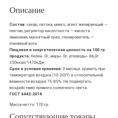
е
Описание
с
т
в
Состав:
сахар, патока, манго, агент желирующий —
о
пектин, регулятор кислотности — кислота
т
лимонная, мускатный орех, глазирователь —
о
пчелиный воск.
в
Пищевая и энергетическая ценность на 100 гр.
а
продукта:
белки- 0г, жиры- 0г, углеводы- 86,0г.
р
350ккал/1470кДж
а
Срок и условия хранения:
3 месяца. хранить при
М
температуре воздуха (10-20)°С и относительной
а
влажности воздуха 75-85%. Не подвергать
р
воздействию прямого солнечного света.
м
ГОСТ 6442-2014
е
Масса нетто: 170 гр.
л
а
Сопутствующие товары
д