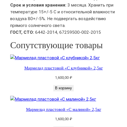
а
Срок и условия хранения:
3 месяца. Хранить при
М
температуре 15+/-5 С и относительной влажности
а
воздуха 80+/-5%. Не подвергать воздействию
р
прямого солнечного света.
м
ГОСТ, CTO:
6442-2014, 67259500-002-2015
е
Сопутствующие товары
л
а
д
п
Мармелад пластовой «С клубникой» 2,5кг
л
а
1,600,00
₽
с
В корзину
т
о
в
Мармелад пластовой «С малиной» 2,5кг
о
й
1,600,00
₽
«