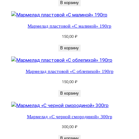
В корзину
С
в
и
Мармелад пластовой «С малиной» 190гр
ш
н
150,00
₽
е
В корзину
й
»
1
Мармелад пластовой «С облепихой» 190гр
9
0
150,00
₽
г
В корзину
р
Мармелад «С черной смородиной» 300гр
300,00
₽
В корзину