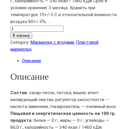
г., калорийность — 340 ккал / 1460 кДж Срок и
условия хранения: 3 месяца. Хранить при
температуре 15+/-5 С и относительной влажности
воздуха 80+/-5%.…
К
о
В корзину
л
Category:
Мармелад с ягодами
, 
Пластовой
и
мармелад
ч
Описание
е
с
Описание
т
в
о
Состав:
сахар-песок, патока, вишня, агент
т
желирующий-пектин, регулятор кислотности —
о
кислота лимонная, глазирователь — пчелиный воск
в
Пищевая и энергетическая ценность на 100 гр.
а
продукта:
белки — 0 г., жиры — 0 г., углеводы —
р
86,0 г., калорийность — 340 ккал / 1460 кДж