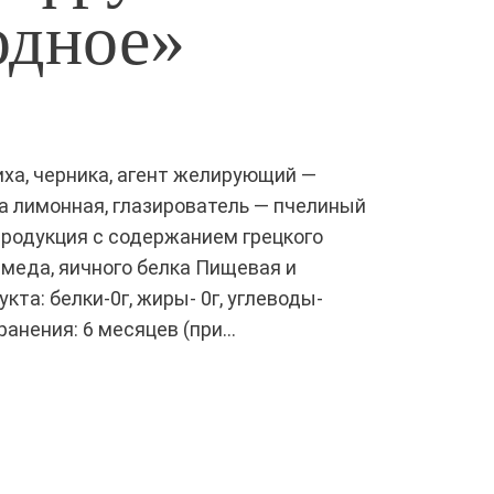
одное»
пиха, черника, агент желирующий —
та лимонная, глазирователь — пчелиный
продукция с содержанием грецкого
, меда, яичного белка Пищевая и
кта: белки-0г, жиры- 0г, углеводы-
ранения: 6 месяцев (при…