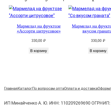
Мармелад на фруктозе
Мармелад на фрукт
«Ассорти цитрусовое»
вкусом гранат
330,00
₽
330,00
₽
В корзину
В корзину
Главная
Каталог
По вопросам опта
Оплата и доставка
Оформл
ИП Минайченко А. Ю. ИНН: 110209269690 ОГРНИП: 