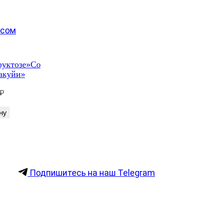
руктозе»Со
акуйи»
₽
ну
Подпишитесь на наш Telegram