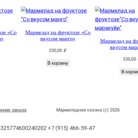
е
с
т
в
озе «Со
Мармелад на фруктозе «Со
а»
вкусом манго»
о
Мармелад на ф
вкусом мар
т
330,00
₽
о
330,00
В корзину
в
В корзи
а
р
а
М
а
ение заказа
Мармеладная сказка (с) 2026
р
м
325774600240202 +7 (915) 466-59-47
е