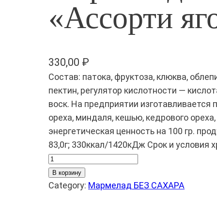
«Ассорти яг
330,00
₽
Состав: патока, фруктоза, клюква, обле
пектин, регулятор кислотности — кисло
воск. На предприятии изготавливается 
ореха, миндаля, кешью, кедрового ореха
энергетическая ценность на 100 гр. проду
83,0г; 330ккал/1420кДж Срок и условия х
К
о
В корзину
л
Category:
Мармелад БЕЗ САХАРА
и
ч