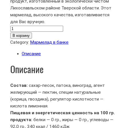
продукт, изготовленный в экологически чистом
Лихославльском районе Тверской области. Этот
мармелад, высокого качества, изготавливается
для Вас вручную.
К
о
В корзину
л
Category:
Мармелад в банке
и
Описание
ч
е
Описание
с
т
в
Состав:
сахар-песок, патока, виноград, агент
о
желирующий — пектин, специи натуральные
т
(корица, гвоздика), регулятор кислотности —
о
кислота лимонная.
в
Пищевая и энергетическая ценность на 100 гр.
а
продукта:
белки — 0 гр., жиры — 0 гр., углеводы —
р
92,0 гр., 340 ккал / 1460 кДж