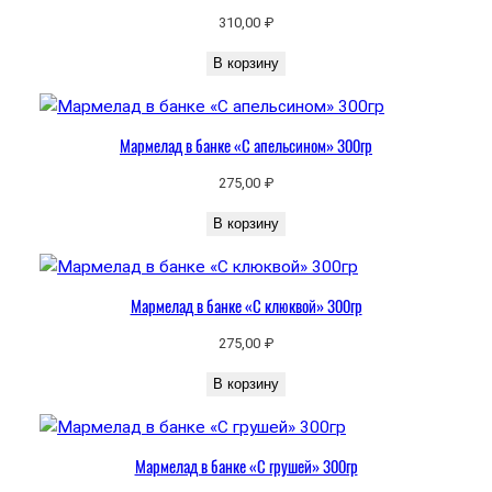
н
310,00
₽
т
В корзину
в
е
й
Мармелад в банке «С апельсином» 300гр
н
»
275,00
₽
3
В корзину
0
0
г
Мармелад в банке «С клюквой» 300гр
р
275,00
₽
В корзину
Мармелад в банке «С грушей» 300гр