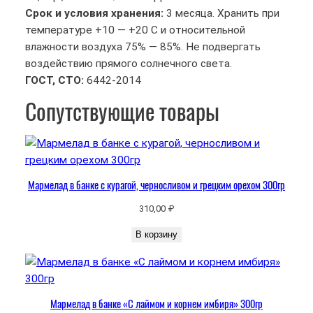
а
Срок и условия хранения:
3 месяца. Хранить при
М
температуре +10 — +20 С и относительной
а
влажности воздуха 75% — 85%. Не подвергать
р
воздействию прямого солнечного света.
м
ГОСТ, CTO:
6442-2014
е
Сопутствующие товары
л
а
д
в
б
Мармелад в банке с курагой, черносливом и грецким орехом 300гр
а
н
310,00
₽
к
В корзину
е
«
Г
л
Мармелад в банке «С лаймом и корнем имбиря» 300гр
и