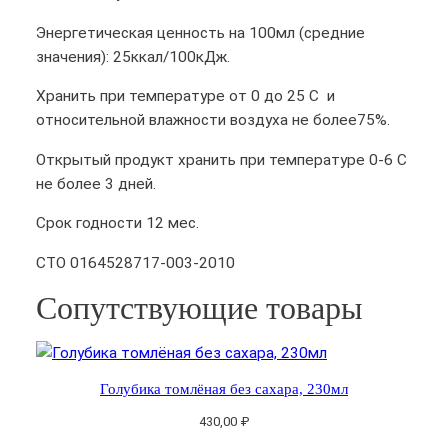
К
Энергетическая ценность на 100мл (средние
л
значения): 25ккал/100кДж.
ю
к
Хранить при температуре от 0 до 25 С и
в
относительной влажности воздуха не более75%.
а
т
Открытый продукт хранить при температуре 0-6 С
о
не более 3 дней.
м
Срок годности 12 мес.
л
ё
СТО 0164528717-003-2010
н
Сопутствующие товары
а
я
б
е
Голубика томлёная без сахара, 230мл
з
с
430,00
₽
а