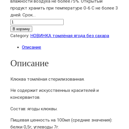
влажности воздуха не более75%. Открытый
продукт хранить при температуре 0-6 С не более 3
дней. Срок…
К
о
В корзину
л
Category:
НОВИНКА томлёная ягода без сахара
и
Описание
ч
е
Описание
с
т
в
Клюква томлёная стерилизованная.
о
Не содержит искусственных красителей и
т
консервантов.
о
в
Состав: ягоды клюквы.
а
р
Пищевая ценность на 100мл (средние значения):
а
белки 0,5г, углеводы 7г.