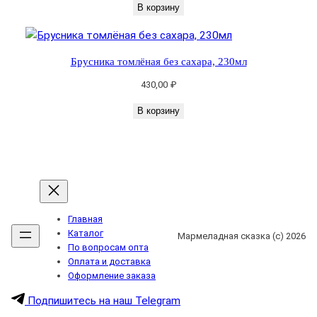
В корзину
х
а
р
Брусника томлёная без сахара, 230мл
а
,
430,00
₽
2
В корзину
3
0
м
л
Главная
Каталог
Мармеладная сказка (с) 2026
По вопросам опта
Оплата и доставка
Оформление заказа
Подпишитесь на наш Telegram