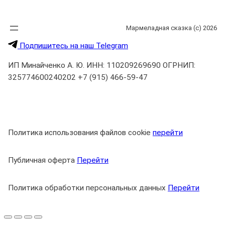
д
а
Мармеладная сказка (с) 2026
м
Подпишитесь на наш Telegram
и
"
ИП Минайченко А. Ю. ИНН: 110209269690 ОГРНИП:
2
325774600240202 +7 (915) 466-59-47
2
0
г
р
Политика использования файлов cookie
перейти
Публичная оферта
Перейти
Политика обработки персональных данных
Перейти