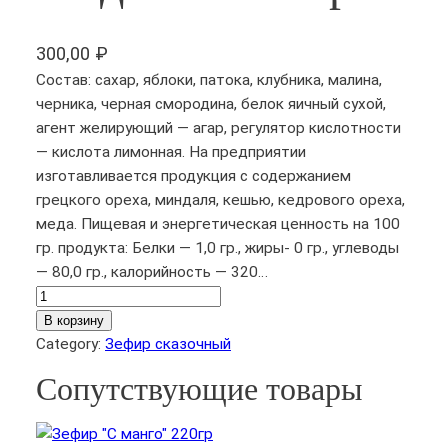
300,00
₽
Состав: сахар, яблоки, патока, клубника, малина,
черника, черная смородина, белок яичный сухой,
агент желирующий — агар, регулятор кислотности
— кислота лимонная. На предприятии
изготавливается продукция с содержанием
грецкого ореха, миндаля, кешью, кедрового ореха,
меда. Пищевая и энергетическая ценность на 100
гр. продукта: Белки — 1,0 гр., жиры- 0 гр., углеводы
— 80,0 гр., калорийность — 320…
К
о
В корзину
л
Category:
Зефир сказочный
и
Сопутствующие товары
ч
е
с