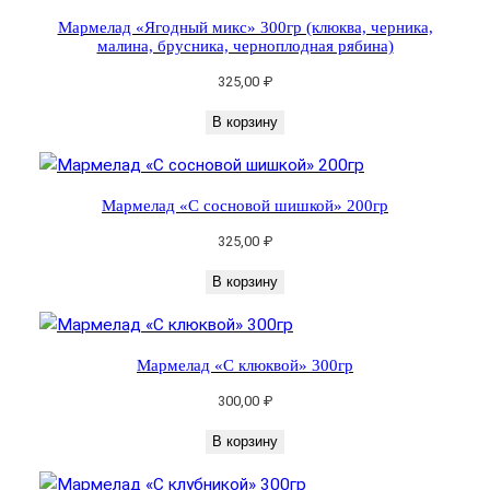
в
Мармелад «Ягодный микс» 300гр (клюква, черника,
о
малина, брусника, черноплодная рябина)
т
325,00
₽
о
В корзину
в
а
р
а
Мармелад «С сосновой шишкой» 200гр
М
325,00
₽
а
р
В корзину
м
е
л
Мармелад «С клюквой» 300гр
а
300,00
₽
д
«
В корзину
Ф