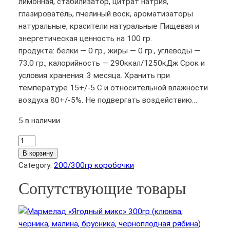
лимонная, стабилизатор, цитрат натрия,
глазирователь, пчелиный воск, ароматизаторы
натуральные, красители натуральные Пищевая и
энергетическая ценность на 100 гр.
продукта: белки — 0 гр., жиры — 0 гр., углеводы —
73,0 гр., калорийность — 290ккал/1250кДж Срок и
условия хранения: 3 месяца. Хранить при
температуре 15+/-5 С и относительной влажности
воздуха 80+/-5%. Не подвергать воздействию…
5 в наличии
К
о
В корзину
л
Category:
200/300гр коробочки
и
Сопутствующие товары
ч
е
с
т