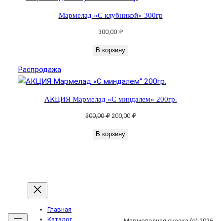
р
у
Мармелад «С клубникой» 300гр
к
300,00
₽
т
о
В корзину
в
Продаваемый
Распродажа
ы
товар
е
в
АКЦИЯ Мармелад «С миндалем» 200гр.
к
Первоначальная
Текущая
300,00
₽
200,00
₽
у
цена
цена:
с
В корзину
составляла
200,00 ₽.
ы
300,00 ₽.
»
3
0
0
г
Главная
р
Каталог
Мармеладная сказка (с) 2026